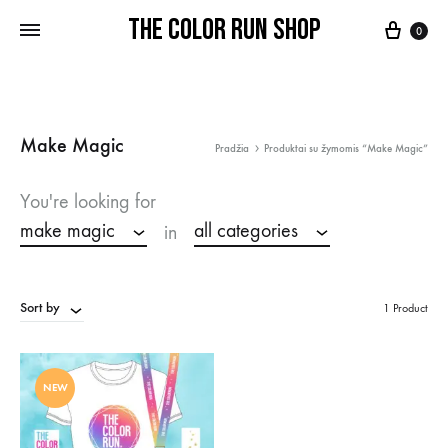
THE COLOR RUN SHOP
0
Make Magic
Pradžia
Produktai su žymomis “Make Magic”
You're looking for
make magic
all categories
in
Sort by
1 Product
NEW